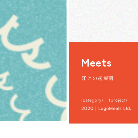
Meets
好きの起爆剤
(category)
(project)
2020｜Logo
Meets Ltd.